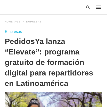
HOMEPAGE
EMPRESAS
Empresas
Type
PedidosYa lanza
your
searc
query
“Elevate”: programa
and
hit
gratuito de formación
enter:
digital para repartidores
en Latinoamérica