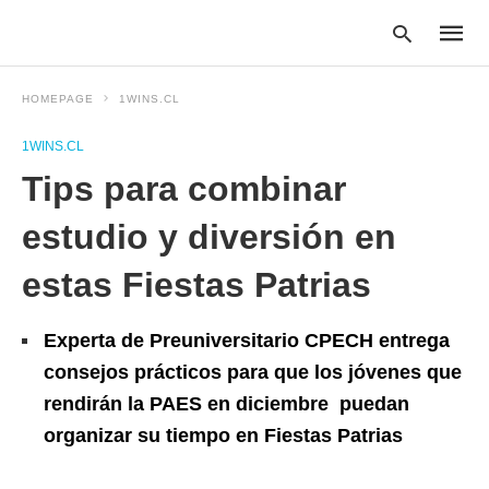
HOMEPAGE
1WINS.CL
1WINS.CL
Type
Tips para combinar
your
searc
query
estudio y diversión en
and
hit
estas Fiestas Patrias
enter:
Experta de Preuniversitario CPECH entrega
consejos prácticos para que los jóvenes que
rendirán la PAES en diciembre puedan
organizar su tiempo en Fiestas Patrias