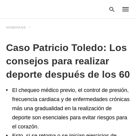
HOMEPAGE
Caso Patricio Toledo: Los
Type
your
searc
consejos para realizar
query
and
deporte después de los 60
hit
enter:
El chequeo médico previo, el control de presión,
frecuencia cardiaca y de enfermedades crónicas
más una gradualidad en la realización de
deporte son esenciales para evitar riesgos para
el corazón.
Esto, si se retoma o se inician ejercicios de