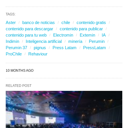
TAGS:
Aster
banco de noticias
chile
contenido gratis
contenido para descargar
contenido para publicar
contenido para tu web
Electromin
Extemin
IA
Indimin
Inteligencia artificial
minería
Perumin
Perumin 37
pignus
Press Latam
PressLatam
ProChile
Rehaviour
10 MONTHS AGO
RELATED POST