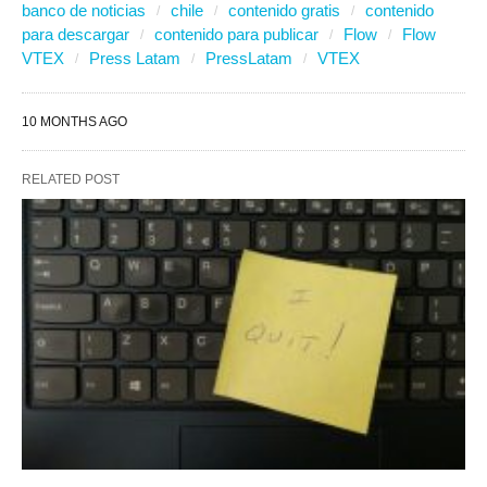
banco de noticias
chile
contenido gratis
contenido
para descargar
contenido para publicar
Flow
Flow
VTEX
Press Latam
PressLatam
VTEX
10 MONTHS AGO
RELATED POST