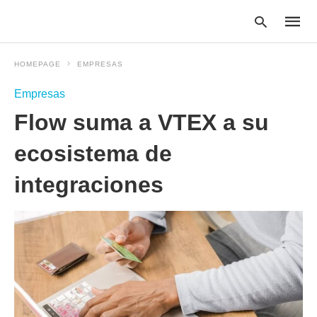
HOMEPAGE
EMPRESAS
Empresas
Type
Flow suma a VTEX a su
your
searc
query
ecosistema de
and
hit
integraciones
enter: