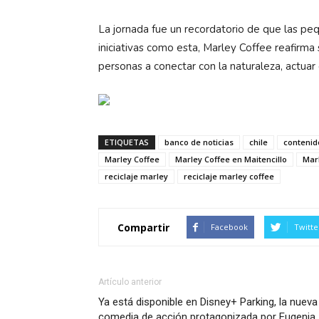
La jornada fue un recordatorio de que las p
iniciativas como esta, Marley Coffee reafirma 
personas a conectar con la naturaleza, actuar
ETIQUETAS
banco de noticias
chile
contenid
Marley Coffee
Marley Coffee en Maitencillo
Marl
reciclaje marley
reciclaje marley coffee
Compartir
Facebook
Twitte
Artículo anterior
Ya está disponible en Disney+ Parking, la nueva
comedia de acción protagonizada por Eugenia