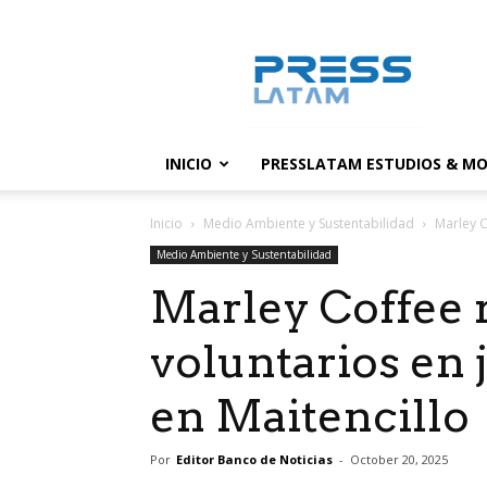
PressLatam:
banco
de
noticias
INICIO
PRESSLATAM ESTUDIOS & MO
Inicio
Medio Ambiente y Sustentabilidad
Marley C
Medio Ambiente y Sustentabilidad
Marley Coffee 
voluntarios en 
en Maitencillo
Por
Editor Banco de Noticias
-
October 20, 2025