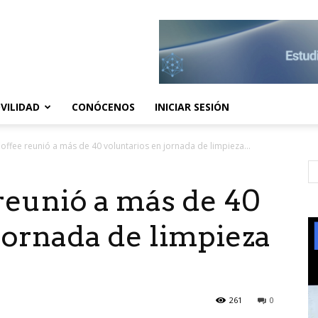
VILIDAD
CONÓCENOS
INICIAR SESIÓN
offee reunió a más de 40 voluntarios en jornada de limpieza...
reunió a más de 40
jornada de limpieza
261
0