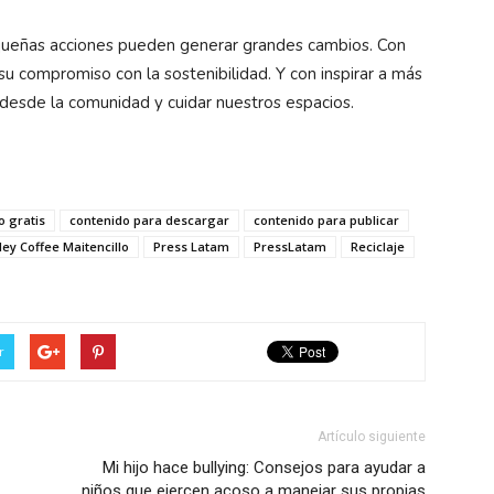
equeñas acciones pueden generar grandes cambios. Con
su compromiso con la sostenibilidad. Y con inspirar a más
 desde la comunidad y cuidar nuestros espacios.
o gratis
contenido para descargar
contenido para publicar
ey Coffee Maitencillo
Press Latam
PressLatam
Reciclaje
r
Artículo siguiente
Mi hijo hace bullying: Consejos para ayudar a
niños que ejercen acoso a manejar sus propias