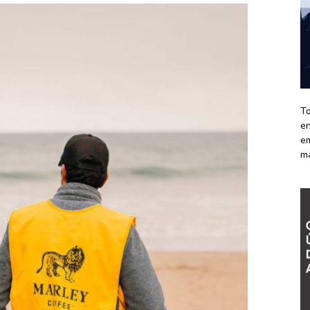
To
en
em
m