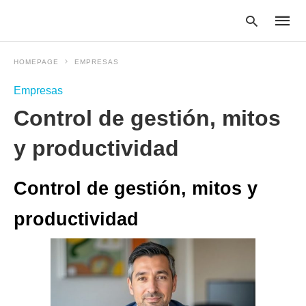
HOMEPAGE
EMPRESAS
Empresas
Type
Control de gestión, mitos
your
searc
query
y productividad
and
hit
enter:
Control de gestión, mitos y
productividad