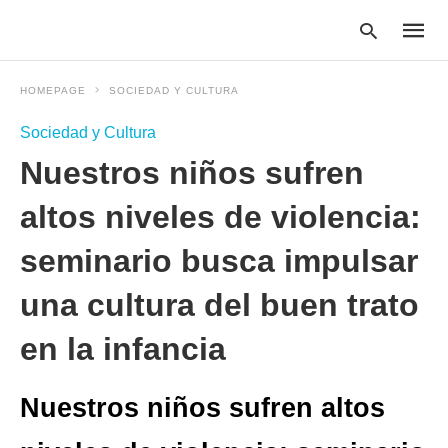
HOMEPAGE
SOCIEDAD Y CULTURA
Sociedad y Cultura
Type
Nuestros niños sufren
your
searc
query
altos niveles de violencia:
and
hit
seminario busca impulsar
enter:
una cultura del buen trato
en la infancia
Nuestros niños sufren altos