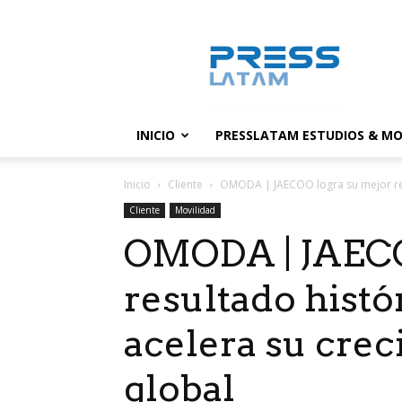
PressLatam:
banco
de
noticias
INICIO
PRESSLATAM ESTUDIOS & MO
Inicio
Cliente
OMODA | JAECOO logra su mejor resu
Cliente
Movilidad
OMODA | JAECO
resultado histó
acelera su crec
global