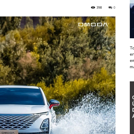
398
0
To
en
em
m