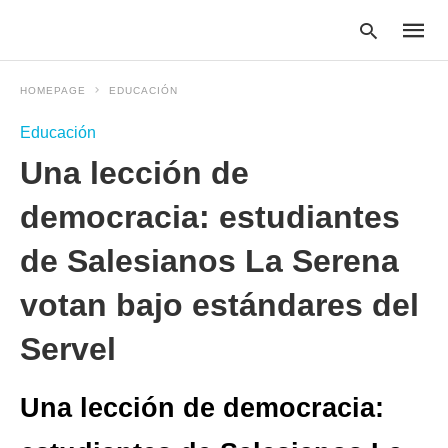
HOMEPAGE
EDUCACIÓN
Educación
Type
Una lección de
your
searc
query
democracia: estudiantes
and
hit
de Salesianos La Serena
enter:
votan bajo estándares del
Servel
Una lección de democracia: