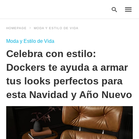
HOMEPAGE
MODA Y ESTILO DE VIDA
Moda y Estilo de Vida
Type
Celebra con estilo:
your
searc
query
Dockers te ayuda a armar
and
hit
tus looks perfectos para
enter:
esta Navidad y Año Nuevo