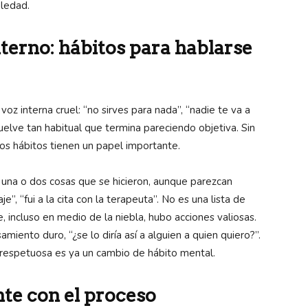
oledad.
nterno: hábitos para hablarse
z interna cruel: “no sirves para nada”, “nadie te va a
vuelve tan habitual que termina pareciendo objetiva. Sin
os hábitos tienen un papel importante.
día, una o dos cosas que se hicieron, aunque parezcan
e”, “fui a la cita con la terapeuta”. No es una lista de
, incluso en medio de la niebla, hubo acciones valiosas.
miento duro, “¿se lo diría así a alguien a quien quiero?”.
s respetuosa es ya un cambio de hábito mental.
nte con el proceso