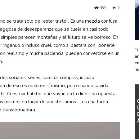
339
0
 se trata solo de “estar triste”. Es una mezcla confusa
pegajosa de desesperanza que se cuela en casi todo.
 simples parecen montañas y el futuro se ve borroso. En
 ingenuo o incluso cruel, como si bastara con “ponerle
To
con realismo y mucha paciencia, pueden convertirse en un
en
n.
em
m
des sociales, series, comida, compras, incluso
ada de eso es malo en sí mismo, pero cuando la vida
entir. Construir hábitos que vayan en la dirección opuesta
os mismos en lugar de anestesiarnos— es una tarea
e transformadora.