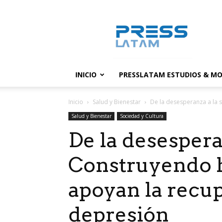
PressLatam:
banco
de
noticias
INICIO
PRESSLATAM ESTUDIOS & MO
Inicio
Salud y Bienestar
De la desesperanza a la 
Salud y Bienestar
Sociedad y Cultura
De la desespera
Construyendo h
apoyan la recup
depresión