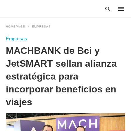
HOMEPAGE
EMPRESAS
Empresas
Type
MACHBANK de Bci y
your
searc
query
JetSMART sellan alianza
and
hit
estratégica para
enter:
incorporar beneficios en
viajes