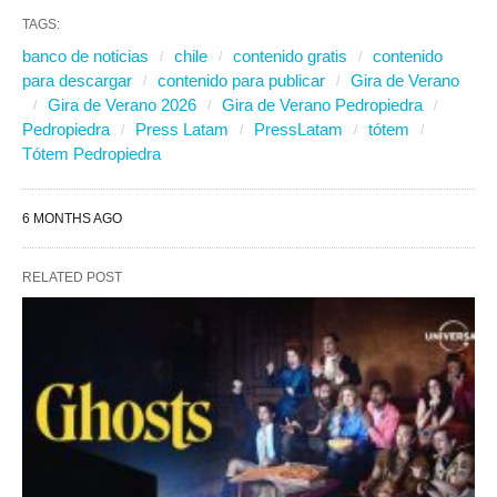
TAGS:
banco de noticias
chile
contenido gratis
contenido
para descargar
contenido para publicar
Gira de Verano
Gira de Verano 2026
Gira de Verano Pedropiedra
Pedropiedra
Press Latam
PressLatam
tótem
Tótem Pedropiedra
6 MONTHS AGO
RELATED POST