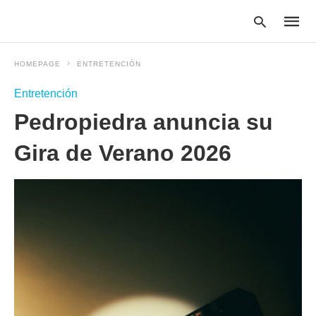
HOMEPAGE
ENTRETENCIÓN
Entretención
Type
Pedropiedra anuncia su
your
searc
query
Gira de Verano 2026
and
hit
enter: