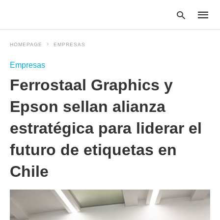
HOMEPAGE
EMPRESAS
Empresas
Type
Ferrostaal Graphics y
your
searc
query
Epson sellan alianza
and
hit
estratégica para liderar el
enter:
futuro de etiquetas en
Chile