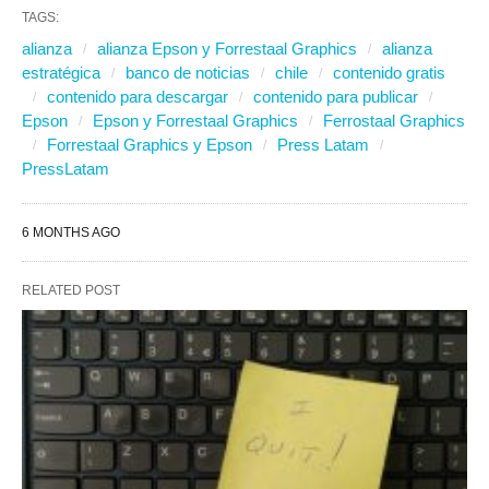
TAGS:
alianza
alianza Epson y Forrestaal Graphics
alianza
estratégica
banco de noticias
chile
contenido gratis
contenido para descargar
contenido para publicar
Epson
Epson y Forrestaal Graphics
Ferrostaal Graphics
Forrestaal Graphics y Epson
Press Latam
PressLatam
6 MONTHS AGO
RELATED POST