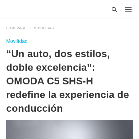
HOMEPAGE
MOVILIDAD
Movilidad
Type
“Un auto, dos estilos,
your
searc
query
doble excelencia”:
and
hit
OMODA C5 SHS-H
enter:
redefine la experiencia de
conducción