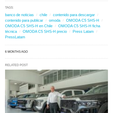
TAGS:
banco de noticias
chile
contenido para descargar
contenido para publicar
omoda
OMODA C5 SHS-H
OMODA C5 SHS-H en Chile
OMODA C5 SHS-H ficha
técnica
OMODA C5 SHS-H precio
Press Latam
PressLatam
6 MONTHS AGO
RELATED POST