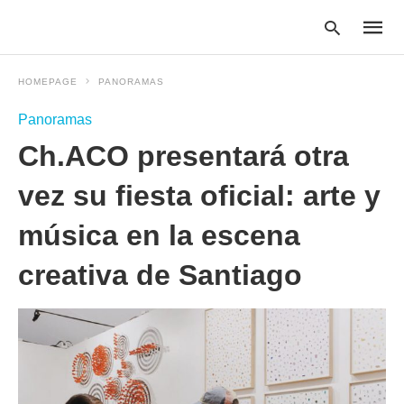
HOMEPAGE
PANORAMAS
Panoramas
Type
Ch.ACO presentará otra
your
searc
query
vez su fiesta oficial: arte y
and
hit
música en la escena
enter:
creativa de Santiago