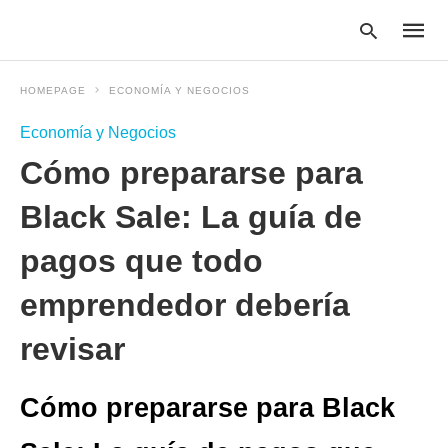
HOMEPAGE
ECONOMÍA Y NEGOCIOS
Economía y Negocios
Type
Cómo prepararse para
your
searc
query
Black Sale: La guía de
and
hit
pagos que todo
enter:
emprendedor debería
revisar
Cómo prepararse para Black