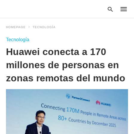
HOMEPAGE
TECNOLOGÍA
Tecnología
Type
Huawei conecta a 170
your
searc
query
millones de personas en
and
hit
zonas remotas del mundo
enter: