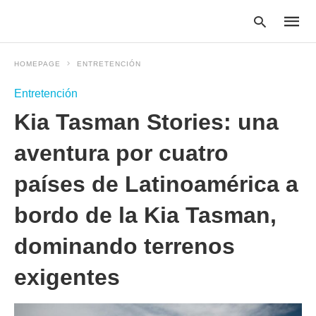
HOMEPAGE
ENTRETENCIÓN
Entretención
Type
Kia Tasman Stories: una
your
searc
query
aventura por cuatro
and
hit
países de Latinoamérica a
enter:
bordo de la Kia Tasman,
dominando terrenos
exigentes