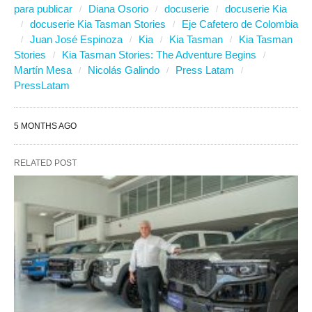
para publicar
Diana Osorio
docuserie
docuserie Kia
docuserie Kia Tasman Stories
Eje Cafetero de Colombia
Juan José Espinoza
Kia
Kia Tasman
Kia Tasman
Stories
Kia Tasman Stories: The Adventure Begins
Martín Mesa
Nicolás Galindo
Press Latam
PressLatam
5 MONTHS AGO
RELATED POST