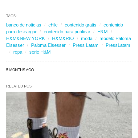
TAGS:
banco de noticias
chile
contenido gratis
contenido
para descargar
contenido para publicar
H&M
H&M&NEW YORK
H&M&RIO
moda
modelo Paloma
Elsesser
Paloma Elsesser
Press Latam
PressLatam
ropa
serie H&M
5 MONTHS AGO
RELATED POST