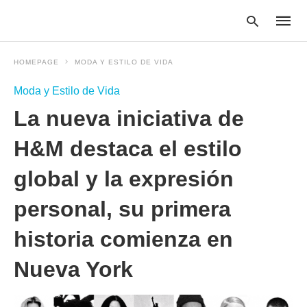
HOMEPAGE
MODA Y ESTILO DE VIDA
Moda y Estilo de Vida
Type
La nueva iniciativa de
your
searc
query
H&M destaca el estilo
and
hit
global y la expresión
enter:
personal, su primera
historia comienza en
Nueva York