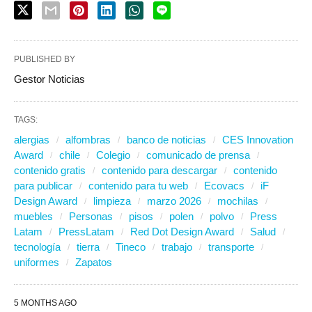
PUBLISHED BY
Gestor Noticias
TAGS:
alergias
alfombras
banco de noticias
CES Innovation
Award
chile
Colegio
comunicado de prensa
contenido gratis
contenido para descargar
contenido
para publicar
contenido para tu web
Ecovacs
iF
Design Award
limpieza
marzo 2026
mochilas
muebles
Personas
pisos
polen
polvo
Press
Latam
PressLatam
Red Dot Design Award
Salud
tecnología
tierra
Tineco
trabajo
transporte
uniformes
Zapatos
5 MONTHS AGO