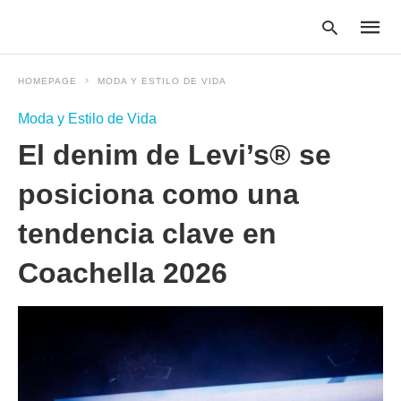
HOMEPAGE
MODA Y ESTILO DE VIDA
Moda y Estilo de Vida
Type
El denim de Levi’s® se
your
searc
query
posiciona como una
and
hit
tendencia clave en
enter:
Coachella 2026