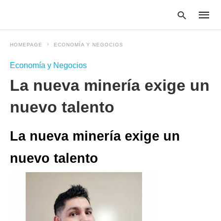
HOMEPAGE
ECONOMÍA Y NEGOCIOS
Economía y Negocios
Type
La nueva minería exige un
your
searc
query
nuevo talento
and
hit
enter:
La nueva minería exige un
nuevo talento