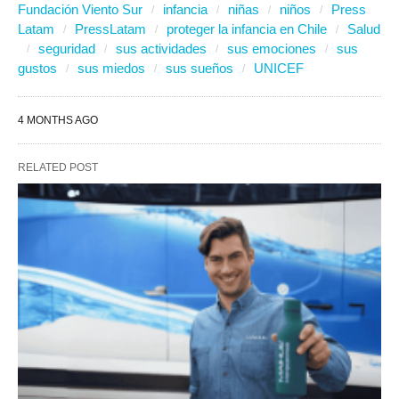
Fundación Viento Sur
infancia
niñas
niños
Press
Latam
PressLatam
proteger la infancia en Chile
Salud
seguridad
sus actividades
sus emociones
sus
gustos
sus miedos
sus sueños
UNICEF
4 MONTHS AGO
RELATED POST