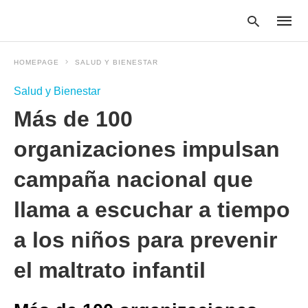
HOMEPAGE
SALUD Y BIENESTAR
Salud y Bienestar
Type
Más de 100
your
searc
query
organizaciones impulsan
and
hit
campaña nacional que
enter:
llama a escuchar a tiempo
a los niños para prevenir
el maltrato infantil