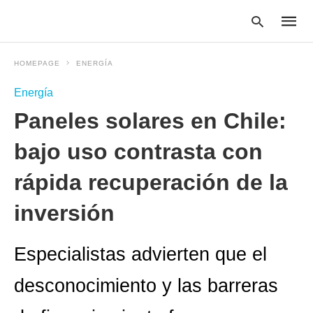
HOMEPAGE
ENERGÍA
Energía
Type
Paneles solares en Chile:
your
searc
query
bajo uso contrasta con
and
hit
rápida recuperación de la
enter:
inversión
Especialistas advierten que el
desconocimiento y las barreras