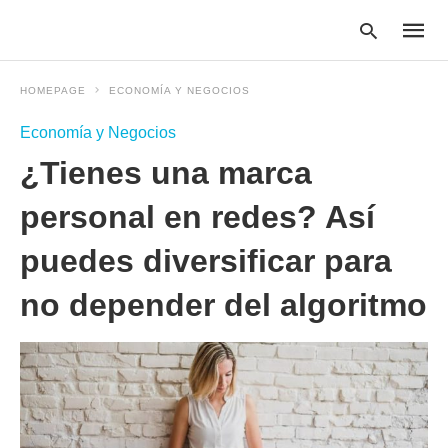
HOMEPAGE
ECONOMÍA Y NEGOCIOS
Economía y Negocios
Type
¿Tienes una marca
your
searc
query
personal en redes? Así
and
hit
puedes diversificar para
enter:
no depender del algoritmo