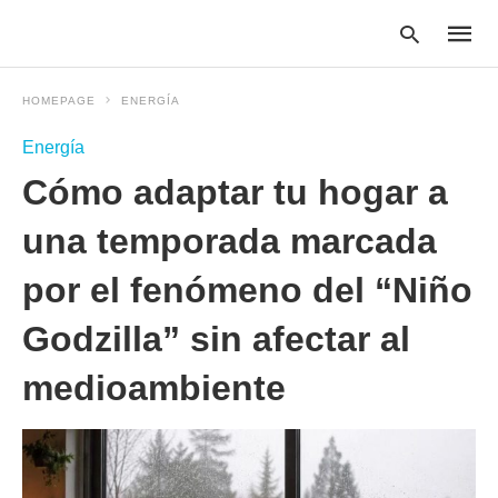
HOMEPAGE
ENERGÍA
Energía
Type
Cómo adaptar tu hogar a
your
searc
query
una temporada marcada
and
hit
por el fenómeno del “Niño
enter:
Godzilla” sin afectar al
medioambiente