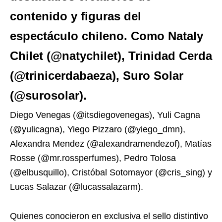
contenido y figuras del
espectáculo chileno. Como Nataly
Chilet (@natychilet), Trinidad Cerda
(@trinicerdabaeza), Suro Solar
(@surosolar).
Diego Venegas (@itsdiegovenegas), Yuli Cagna
(@yulicagna), Yiego Pizzaro (@yiego_dmn),
Alexandra Mendez (@alexandramendezof), Matías
Rosse (@mr.rossperfumes), Pedro Tolosa
(@elbusquillo), Cristóbal Sotomayor (@cris_sing) y
Lucas Salazar (@lucassalazarm).
Quienes conocieron en exclusiva el sello distintivo