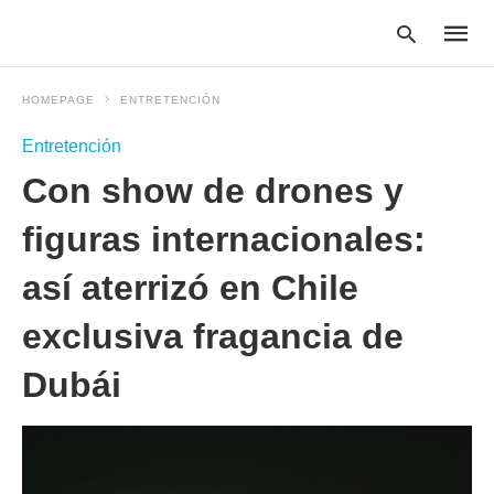
HOMEPAGE
ENTRETENCIÓN
Entretención
Type
Con show de drones y
your
searc
query
figuras internacionales:
and
hit
así aterrizó en Chile
enter:
exclusiva fragancia de
Dubái