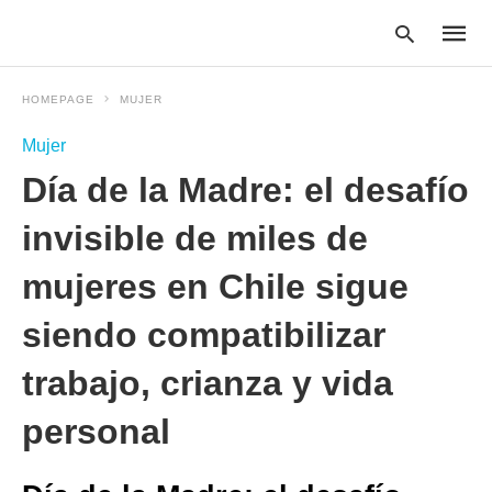
HOMEPAGE
MUJER
Mujer
Type
Día de la Madre: el desafío
your
searc
query
invisible de miles de
and
hit
mujeres en Chile sigue
enter:
siendo compatibilizar
trabajo, crianza y vida
personal