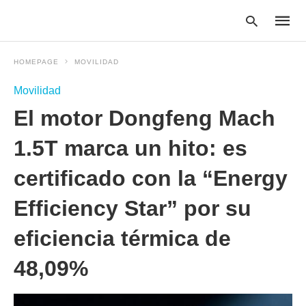
HOMEPAGE
MOVILIDAD
Movilidad
Type
El motor Dongfeng Mach
your
searc
query
1.5T marca un hito: es
and
hit
certificado con la “Energy
enter:
Efficiency Star” por su
eficiencia térmica de
48,09%