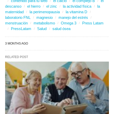
contenido para tu web
el calcio
el complejo B
el
descanso
el hierro
el zinc
la actividad física
la
maternidad
la perimenopausia
la vitamina D
laboratorio FNL
magnesio
manejo del estrés
menstruación
metabolismo
Omega 3
Press Latam
PressLatam
Salud
salud ósea
3 MONTHS AGO
RELATED POST