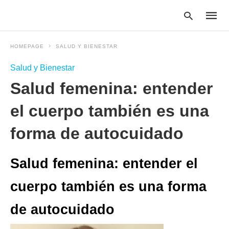
HOMEPAGE
SALUD Y BIENESTAR
Salud y Bienestar
Type
Salud femenina: entender
your
searc
query
el cuerpo también es una
and
hit
forma de autocuidado
enter:
Salud femenina: entender el
cuerpo también es una forma
de autocuidado