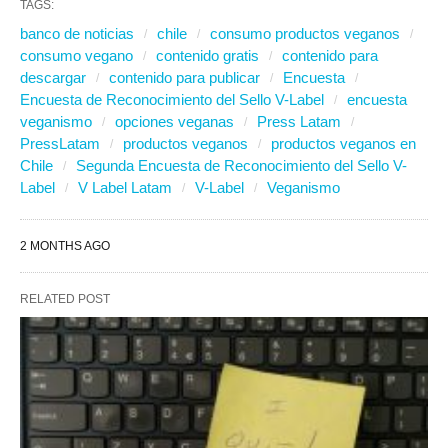
TAGS:
banco de noticias
chile
consumo productos veganos
consumo vegano
contenido gratis
contenido para
descargar
contenido para publicar
Encuesta
Encuesta de Reconocimiento del Sello V-Label
encuesta
veganismo
opciones veganas
Press Latam
PressLatam
productos veganos
productos veganos en
Chile
Segunda Encuesta de Reconocimiento del Sello V-
Label
V Label Latam
V-Label
Veganismo
2 MONTHS AGO
RELATED POST