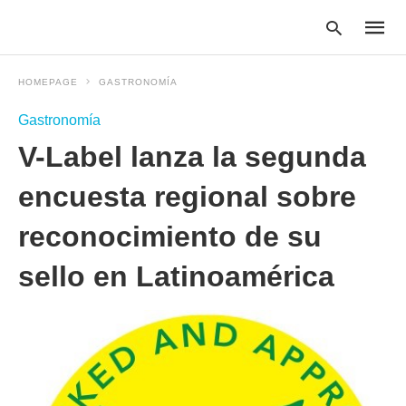
HOMEPAGE
GASTRONOMÍA
Gastronomía
Type
V-Label lanza la segunda
your
searc
query
encuesta regional sobre
and
hit
reconocimiento de su
enter:
sello en Latinoamérica