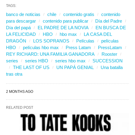
TAGS:
banco de noticias
chile
contenido gratis
contenido
para descargar
contenido para publicar
Día del Padre
Día del papá
EL PADRE DE LA NOVIA
EN BUSCA DE
LA FELICIDAD
HBO
hbo max
LA CASA DEL
DRAGÓN
LOS SOPRANOS
Películas
películas
HBO
películas hbo max
Press Latam
PressLatam
REY RICHARD: UNA FAMILIA GANADORA
Rooster
series
series HBO
series hbo max
SUCCESSION
THE LAST OF US
UN PAPÁ GENIAL
Una batalla
tras otra
2 MONTHS AGO
RELATED POST