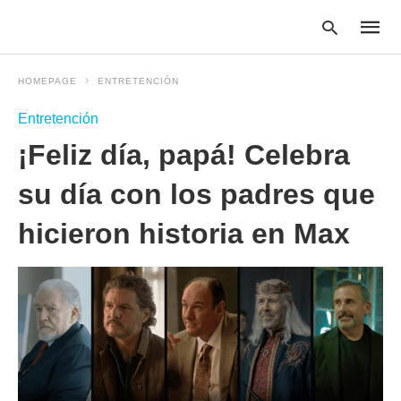
HOMEPAGE
ENTRETENCIÓN
Entretención
Type
¡Feliz día, papá! Celebra
your
searc
query
su día con los padres que
and
hit
hicieron historia en Max
enter: