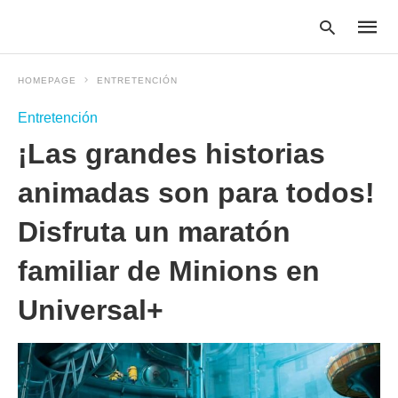
HOMEPAGE
ENTRETENCIÓN
Entretención
Type
¡Las grandes historias
your
searc
query
animadas son para todos!
and
hit
Disfruta un maratón
enter:
familiar de Minions en
Universal+