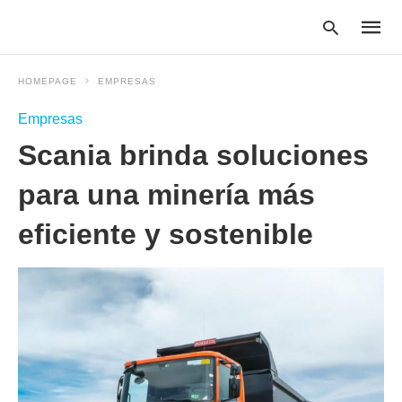
HOMEPAGE
EMPRESAS
Empresas
Type
Scania brinda soluciones
your
searc
query
para una minería más
and
hit
eficiente y sostenible
enter: