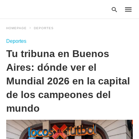
HOMEPAGE
DEPORTES
Deportes
Type
Tu tribuna en Buenos
your
searc
query
Aires: dónde ver el
and
hit
Mundial 2026 en la capital
enter:
de los campeones del
mundo