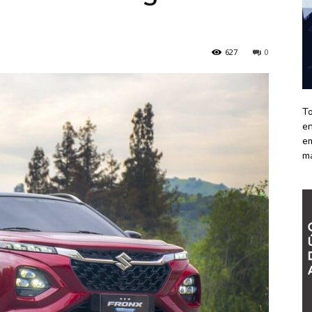
627
0
To
en
em
m