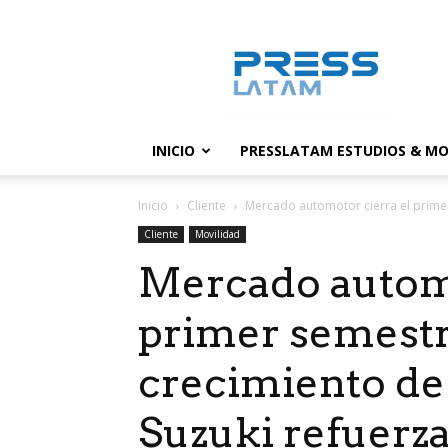
PressLatam:
banco
de
noticias
INICIO
PRESSLATAM ESTUDIOS & MO
Inicio
Cliente
Mercado automotor cierra el primer
Cliente
Movilidad
Mercado automo
primer semestr
crecimiento de
Suzuki refuerza