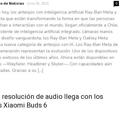
o de Noticias
-
June 30, 2026
0
e hoy, los anteojos con inteligencia artificial Ray-Ban Meta y
ta que están transformando la forma en que las personas
han e interactúan con el mundo, llegan oficialmente a Chile.
stente de inteligencia artificial integrado, cámaras manos
un diseño vanguardista, los Ray-Ban Meta y Oakley Meta
a nueva categoría de anteojos con IA. Los Ray-Ban Meta de
neración representan la evolución. Uno de los dispositivos
 exitosos de los últimos años. Ahora están disponibles en
los —Wayfarer, Headliner y Skyler—. Con capacidades aún
adas. Gracias a su […]
a resolución de audio llega con los
 Xiaomi Buds 6
o de Noticias
-
June 23, 2026
0
novador transductor chapado en oro y tecnología aptX
Estos audífonos logran reproducir cada matiz musical con
 estudio y un nivel de detalle sin precedentes en su gama.