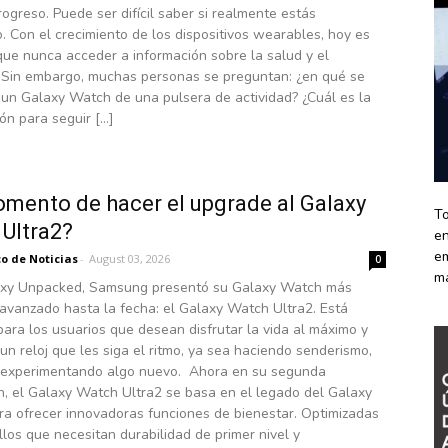
rogreso. Puede ser difícil saber si realmente estás
 Con el crecimiento de los dispositivos wearables, hoy es
que nunca acceder a información sobre la salud y el
. Sin embargo, muchas personas se preguntan: ¿en qué se
 un Galaxy Watch de una pulsera de actividad? ¿Cuál es la
ón para seguir […]
mento de hacer el upgrade al Galaxy
To
Ultra2?
en
em
o de Noticias
-
August 03, 2026
0
m
axy Unpacked, Samsung presentó su Galaxy Watch más
avanzado hasta la fecha: el Galaxy Watch Ultra2. Está
ara los usuarios que desean disfrutar la vida al máximo y
un reloj que les siga el ritmo, ya sea haciendo senderismo,
o experimentando algo nuevo. Ahora en su segunda
n, el Galaxy Watch Ultra2 se basa en el legado del Galaxy
ra ofrecer innovadoras funciones de bienestar. Optimizadas
los que necesitan durabilidad de primer nivel y