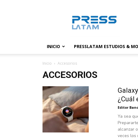
PressLatam:
banco
de
noticias
INICIO
PRESSLATAM ESTUDIOS & MO
Inicio
Accesorios
ACCESORIOS
Galaxy
¿Cuál 
Editor Banc
Ya sea que
Prepararte
alcanzar o
veces los 