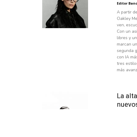
Editor Banc
A partir d
Oakley Me
ven, escuc
Con un asi
libres y 
marcan un
segunda ge
con IA más
tres esti
más avanz
La alt
nuevos
Editor Banc
Con un in
Lossless. 
calidad de