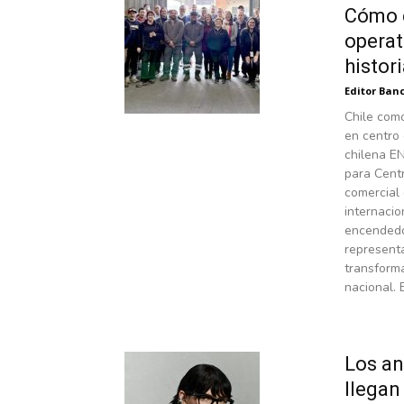
Cómo e
operat
histor
Editor Banc
Chile como
en centro
chilena E
para Centr
comercial
internaci
encendedo
representa
transform
nacional. 
Los an
llegan