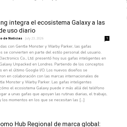
g integra el ecosistema Galaxy a las
de uso diario
o de Noticias
-
July 23, 2026
1
adas con Gentle Monster y Warby Parker, las gafas
es se convierten en parte del estilo personal del usuario.
ectronics Co., Ltd. presentó hoy sus gafas inteligentes en
 Galaxy Unpacked en Londres. Partiendo de los conceptos
 en el último Google I/O. Los nuevos diseños se
ron en colaboración con las marcas internacionales de
le Monster y Warby Parker. Las gafas inteligentes
cómo el ecosistema Galaxy puede ir más allá del teléfono
legar a unas gafas que apoyan las rutinas diarias, el trabajo,
 y los momentos en los que se necesitan las […]
como Hub Regional de marca global: