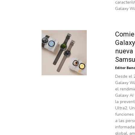
caracterís
Galaxy Wa
Comien
Galaxy
nueva 
Samsun
Editor Banc
Desde el 2
Galaxy Wa
el rendimi
Galaxy AI 
la preven
Ultra2. Un
funciones
a las per
informadas
global, am