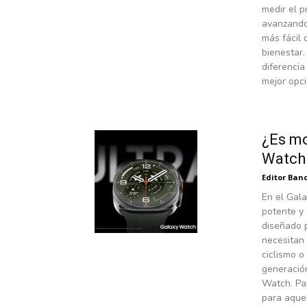
medir el p
avanzando.
más fácil 
bienestar
diferencia
mejor opci
¿Es mo
Watch 
Editor Banc
En el Gal
potente y 
diseñado p
necesitan 
ciclismo 
generació
Watch. Pa
para aquel