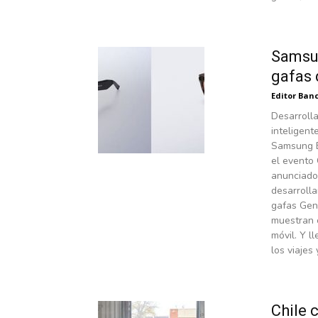
Samsun
gafas 
Editor Banc
Desarroll
inteligent
Samsung El
el evento
anunciados
desarrolla
gafas Gent
muestran 
móvil. Y l
los viajes
Chile 