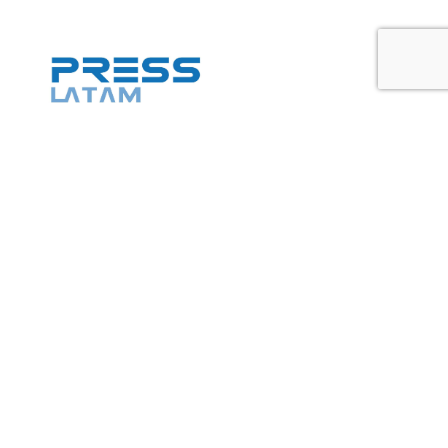
SOBRE NOSOTROS
PressLatam es una plataforma de descarga de noticias,
fotografías profesionales y registro audiovisual sólo con fines
editoriales.
Contáctanos:
info@presslatam.com
SÍGUENOS