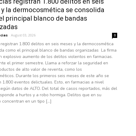
ias registran 1.800 delitos en seis
y la dermocosmética se consolida
l principal blanco de bandas
izadas
icias
-
August 03, 2026
0
registran 1.800 delitos en seis meses y la dermocosmética
ida como el principal blanco de bandas organizadas La firma
n explosivo aumento de los delitos violentos en farmacias.
nte el primer semestre. Llama a reforzar la seguridad en
oductos de alto valor de reventa, como los
éticos. Durante los primeros seis meses de este año se
n 1.800 eventos delictuales. Esto, en farmacias a nivel
según datos de ALTO. Del total de casos reportados, más del
sponde a hurtos y a robo hormiga. Delitos que en su
 concentran en un tipo […]
sky detecta malware oculto en fondos
talla descargados desde Steam