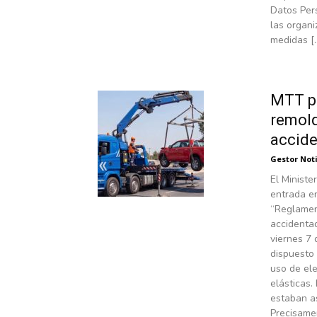
Datos Pers
las organ
medidas [
MTT pu
remolq
accide
Gestor Not
El Ministe
entrada e
“Reglamen
accidentad
viernes 7 
dispuesto 
uso de el
elásticas.
estaban as
Precisame