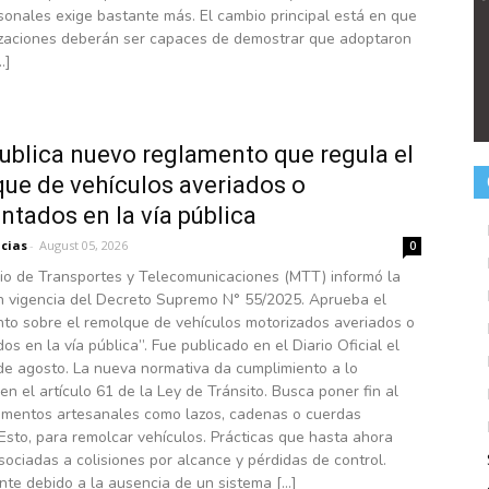
onales exige bastante más. El cambio principal está en que
izaciones deberán ser capaces de demostrar que adoptaron
…]
blica nuevo reglamento que regula el
ue de vehículos averiados o
ntados en la vía pública
icias
-
August 05, 2026
0
rio de Transportes y Telecomunicaciones (MTT) informó la
n vigencia del Decreto Supremo N° 55/2025. Aprueba el
to sobre el remolque de vehículos motorizados averiados o
os en la vía pública”. Fue publicado en el Diario Oficial el
de agosto. La nueva normativa da cumplimiento a lo
en el artículo 61 de la Ley de Tránsito. Busca poner fin al
ementos artesanales como lazos, cadenas o cuerdas
 Esto, para remolcar vehículos. Prácticas que hasta ahora
ociadas a colisiones por alcance y pérdidas de control.
nte debido a la ausencia de un sistema […]