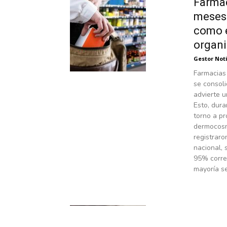
Farmac
meses 
como e
organ
Gestor Not
Farmacias 
se consol
advierte u
Esto, dura
torno a pr
dermocosm
registraro
nacional, 
95% corre
mayoría se
Kasper
de pan