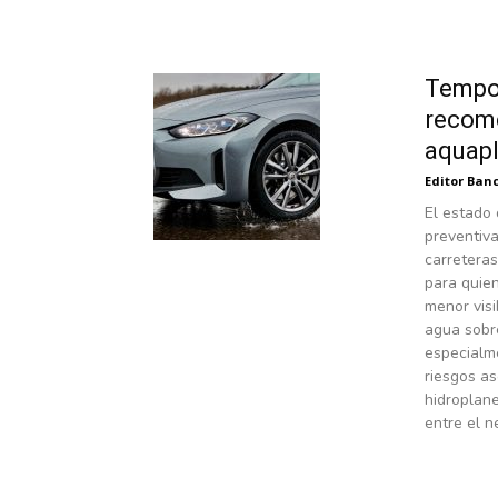
Tempor
recome
aquap
Editor Banc
El estado
preventiva
carreteras
para quien
menor visi
agua sobre
especialme
riesgos as
hidroplan
entre el n