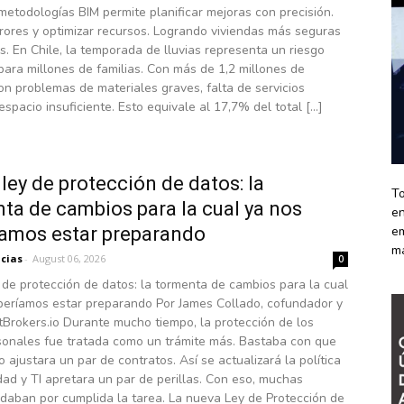
metodologías BIM permite planificar mejoras con precisión.
rores y optimizar recursos. Logrando viviendas más seguras
es. En Chile, la temporada de lluvias representa un riesgo
para millones de familias. Con más de 1,2 millones de
n problemas de materiales graves, falta de servicios
espacio insuficiente. Esto equivale al 17,7% del total […]
ley de protección de datos: la
To
ta de cambios para la cual ya nos
en
amos estar preparando
em
m
icias
-
August 06, 2026
0
de protección de datos: la tormenta de cambios para la cual
beríamos estar preparando Por James Collado, cofundador y
Brokers.io Durante mucho tiempo, la protección de los
sonales fue tratada como un trámite más. Bastaba con que
 ajustara un par de contratos. Así se actualizará la política
dad y TI apretara un par de perillas. Con eso, muchas
daban por cumplida la tarea. La nueva Ley de Protección de