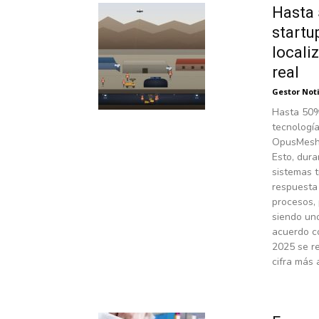
Hasta 
startu
locali
real
Gestor Not
Hasta 50%
tecnología
OpusMesh 
Esto, dura
sistemas t
respuesta
procesos,
siendo uno
acuerdo c
2025 se re
cifra más 