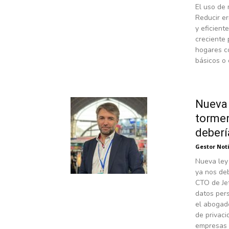
El uso de 
Reducir er
y eficient
creciente 
hogares co
básicos o 
Nueva 
tormen
deberí
Gestor Not
Nueva ley 
ya nos de
CTO de Jet
datos per
el abogado
de privaci
empresas 