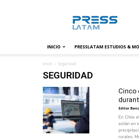
PressLatam:
banco
de
noticias
INICIO
PRESSLATAM ESTUDIOS & MO
Inicio
Seguridad
SEGURIDAD
Cinco 
durant
Editor Banc
En Chile e
están en m
precipitac
rurales. M