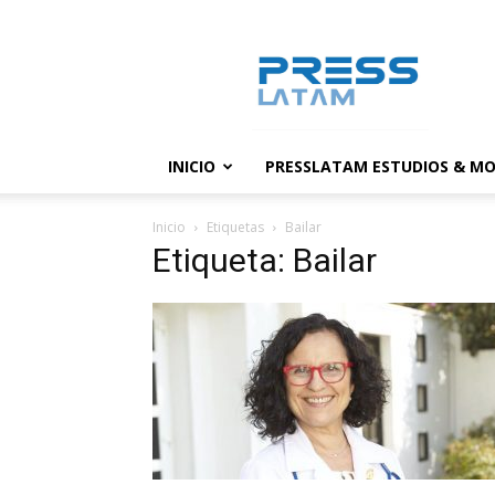
PressLatam:
banco
de
noticias
INICIO
PRESSLATAM ESTUDIOS & MO
Inicio
Etiquetas
Bailar
Etiqueta: Bailar