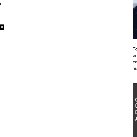
A
0
To
en
em
m