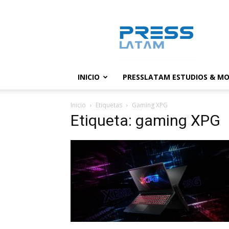
PressLatam:
banco
de
noticias
INICIO
PRESSLATAM ESTUDIOS & MO
Inicio
Etiquetas
Gaming XPG
Etiqueta: gaming XPG