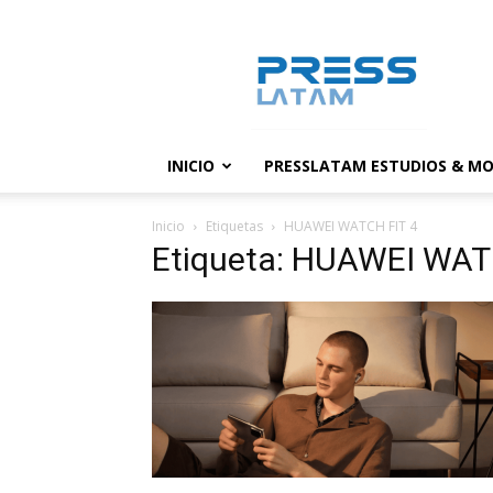
PressLatam:
banco
de
noticias
INICIO
PRESSLATAM ESTUDIOS & MO
Inicio
Etiquetas
HUAWEI WATCH FIT 4
Etiqueta: HUAWEI WAT