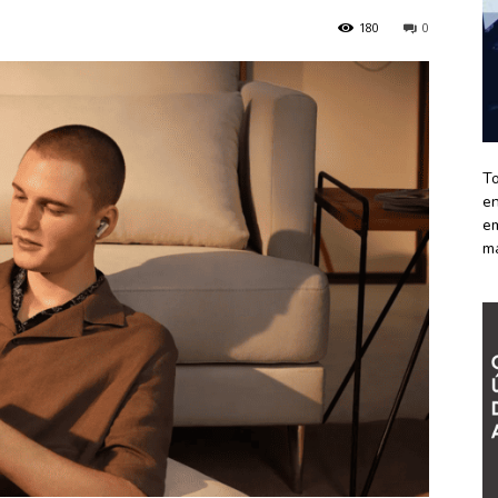
180
0
To
en
em
m