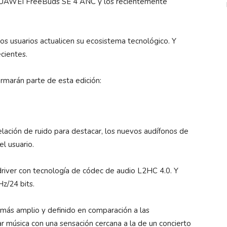
HUAWEI FreeBuds SE 4 ANC y los recientemente
os usuarios actualicen su ecosistema tecnológico. Y
cientes.
rmarán parte de esta edición:
elación de ruido para destacar, los nuevos audífonos de
l usuario.
driver con tecnología de códec de audio L2HC 4.0. Y
z/24 bits.
 más amplio y definido en comparación a las
r música con una sensación cercana a la de un concierto