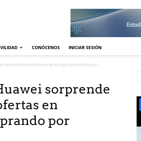
VILIDAD
CONÓCENOS
INICIAR SESIÓN
e con increíbles ofertas en tecnología comprando por...
 Huawei sorprende
ofertas en
mprando por