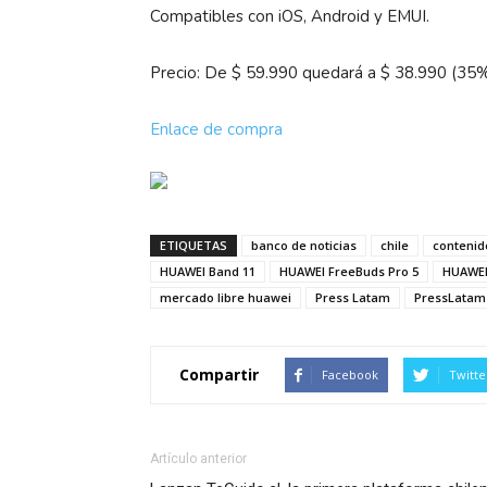
Compatibles con iOS, Android y EMUI.
Precio: De $ 59.990 quedará a $ 38.990 (35
Enlace de compra
ETIQUETAS
banco de noticias
chile
contenid
HUAWEI Band 11
HUAWEI FreeBuds Pro 5
HUAWEI
mercado libre huawei
Press Latam
PressLatam
Compartir
Facebook
Twitte
Artículo anterior