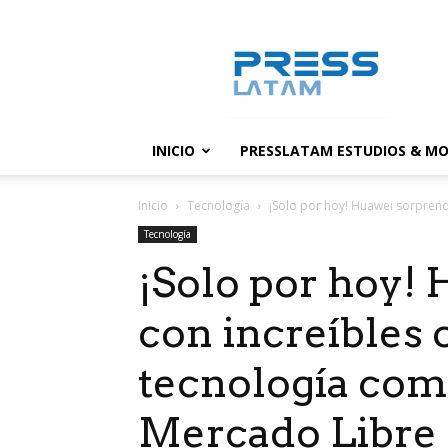
PressLatam:
banco
de
noticias
INICIO
PRESSLATAM ESTUDIOS & MO
Inicio
Tecnología
¡Solo por hoy! Huawei sorprend
Tecnología
¡Solo por hoy!
con increíbles 
tecnología co
Mercado Libre