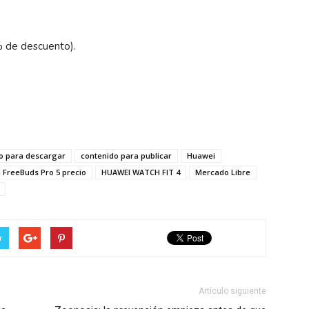
% de descuento).
o para descargar
contenido para publicar
Huawei
 FreeBuds Pro 5 precio
HUAWEI WATCH FIT 4
Mercado Libre
r
Artículo siguiente