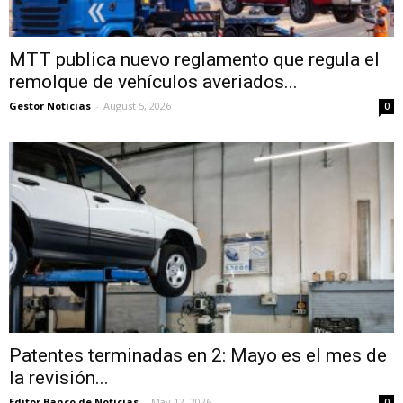
MTT publica nuevo reglamento que regula el
remolque de vehículos averiados...
Gestor Noticias
-
August 5, 2026
0
Patentes terminadas en 2: Mayo es el mes de
la revisión...
Editor Banco de Noticias
-
May 12, 2026
0