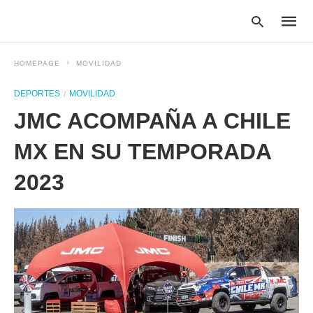
HOMEPAGE
MOVILIDAD
DEPORTES
MOVILIDAD
Type
JMC ACOMPAÑA A CHILE
your
searc
query
MX EN SU TEMPORADA
and
hit
2023
enter: