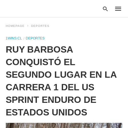
HOMEPAGE
DEPORTES
1WINS.CL
DEPORTES
Type
RUY BARBOSA
your
searc
query
CONQUISTÓ EL
and
hit
SEGUNDO LUGAR EN LA
enter:
CARRERA 1 DEL US
SPRINT ENDURO DE
ESTADOS UNIDOS