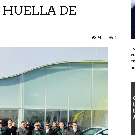
 HUELLA DE
541
0
To
en
em
m