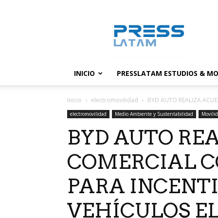
PressLatam:
banco
de
noticias
INICIO
PRESSLATAM ESTUDIOS & MO
Inicio
electromovilidad
BYD AUTO REALIZA ACUER
electromovilidad
Medio Ambiente y Sustentabilidad
Movili
BYD AUTO RE
COMERCIAL C
PARA INCENTI
VEHÍCULOS EL