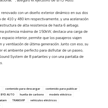
nacional. ”, aseguró el ejecutivo de BYD Auto.
o renovado con un diseño exterior dinámico en sus dos
 de 410 y 480 km respectivamente, y una aceleración
tructura de alta resistencia de hasta 6 airbags.
 una potencia máxima de 150kW, destaca una carga de
espacio interior, permite que los pasajeros viajen
y ventilación de última generación. Junto con eso, su
er el ambiente perfecto para disfrutar de un paseo,
Sound System de 8 parlantes y con una pantalla de
s.
contenido para descargar
contenido para publicar
d BYD AUTO
huella de carbono
modelo eléctrico
Latam
TRANSVIP
vehículos eléctricos
V