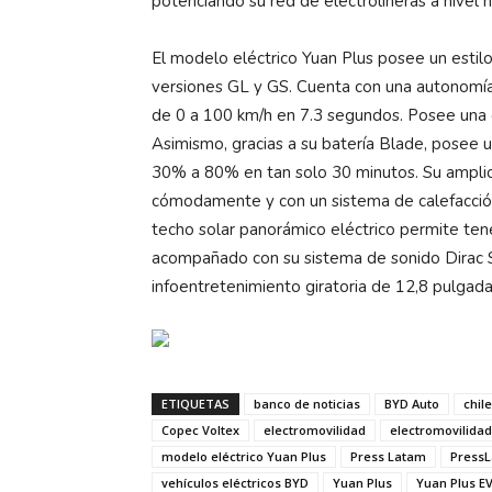
potenciando su red de electrolineras a nivel 
El modelo eléctrico Yuan Plus posee un estil
versiones GL y GS. Cuenta con una autonomía
de 0 a 100 km/h en 7.3 segundos. Posee una es
Asimismo, gracias a su batería Blade, posee
30% a 80% en tan solo 30 minutos. Su amplio 
cómodamente y con un sistema de calefacción 
techo solar panorámico eléctrico permite ten
acompañado con su sistema de sonido Dirac 
infoentretenimiento giratoria de 12,8 pulgada
ETIQUETAS
banco de noticias
BYD Auto
chile
Copec Voltex
electromovilidad
electromovilida
modelo eléctrico Yuan Plus
Press Latam
Press
vehículos eléctricos BYD
Yuan Plus
Yuan Plus E