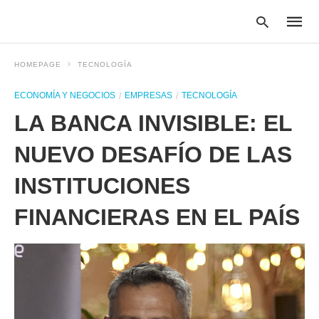
HOMEPAGE
TECNOLOGÍA
ECONOMÍA Y NEGOCIOS
EMPRESAS
TECNOLOGÍA
Type
LA BANCA INVISIBLE: EL
your
searc
query
NUEVO DESAFÍO DE LAS
and
hit
INSTITUCIONES
enter:
FINANCIERAS EN EL PAÍS